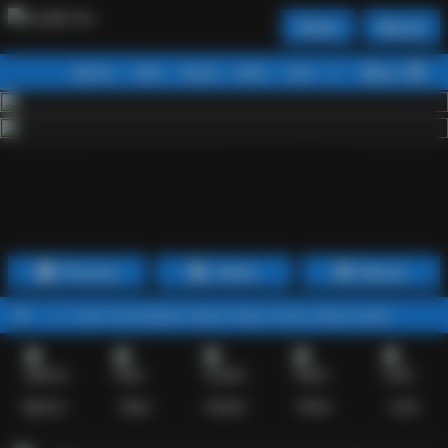
Daftar
Masuk
Menu
Beranda
Sports+
Slots
Casino
Poker
Lotto
Arcade
Fishing
1
2
3
4
5
6
7
8
9
10
11
12
13
14
15
Promosi
Daftar
Masuk
al untuk memastikan akses tetap mulus setiap waktu.
Sports+
Slots
Casino
Poker
Lotto