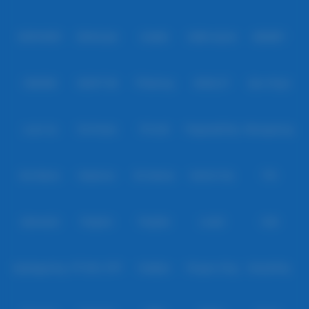
IDNPOKER
IDNArcade
UboBet
SABA Sports
SBOBET
CMD368
NSOFT 88
TFGaming
IDNSLOT
Spin Royal
Level Up
Fat Panda
PG Soft
PragmaticPlay
Microgaming
Slot Mania
Habanero
5G Games
Nolimit City
TTG
Askmeslot
Playtech
PlayStar
Live22
CQ9
Spadegaming
PP 98% RTP
FastSpin
Penguin King
SimplePlay